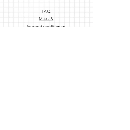
FAQ
Miet- &
Versandkonditionen
Impressum
AGB & Datenschutz
Cookies
Kontakt
Adresse
Flottwellstrasse 28
10785 Berlin
Die Party kann losgehen.