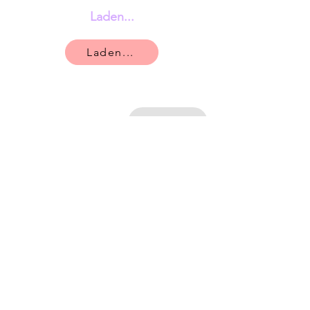
Laden...
Laden...
Nächste
Shop
FAQ
Miet- &
Versandkonditionen
Impressum
AGB & Datenschutz