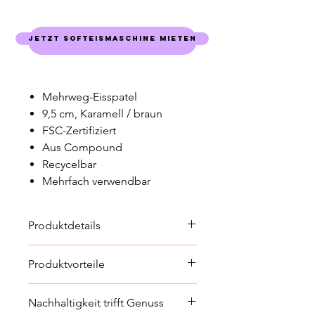
Jetzt Softeismaschine mieten
Warenkorb
Mehrweg-Eisspatel
9,5 cm, Karamell / braun
FSC-Zertifiziert
Aus Compound
Recycelbar
Mehrfach verwendbar
Produktdetails
Produkt Länge (mm):
95
Produktvorteile
Dieser Artikel ist für die mehrfache
Nachhaltigkeit trifft Genuss
Verwendung geeignet.