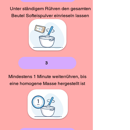
Oberfläche
für ein angenehmes
Unter ständigem Rühren den gesamten
Mundgefühl und sind
Beutel Softeispulver einrieseln lassen
zudem
spülmaschinenfest
!
Mit unseren nachhaltigen Mehrweg-
Eisspateln aus Compound bietest du
deiner Kundschaft nicht nur ein
großartiges Genusserlebnis, sondern
setzt auch ein Zeichen für
Nachhaltigkeit und
Umweltbewusstsein!
3
FSC®-zertifiziert.
www.fsc.org
Mindestens 1 Minute weiterrühren, bis
eine homogene Masse hergestellt ist