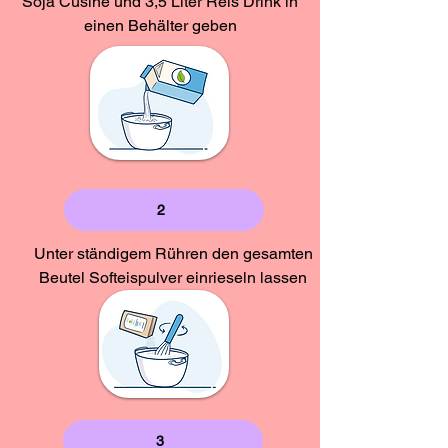
Soja Cusine und 3,5 Liter Reis Drink in
- davon Zucker
einen Behälter geben
2,93 g
Kohlenhydrate
2,93 g
Eiweiß
2,9 g
- davon Zucker
2,93 g
Salz
< 0,01
Eiweiß
4,9 g
g
Salz
< 0,01
g
2
Unter ständigem Rühren den gesamten
Beutel Softeispulver einrieseln lassen
3