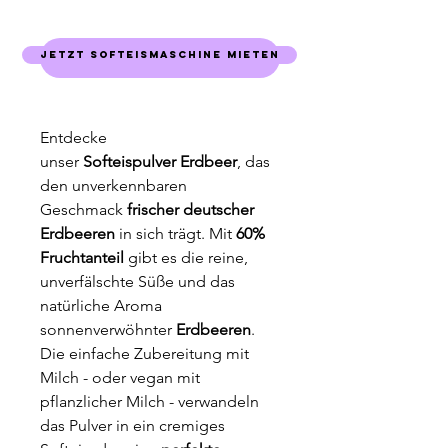
Jetzt Softeismaschine mieten
Warenkorb
Entdecke
unser
Softeispulver Erdbeer
, das
den unverkennbaren
Geschmack
frischer deutscher
Erdbeeren
in sich trägt. Mit
60%
Fruchtanteil
gibt es die reine,
unverfälschte Süße und das
natürliche Aroma
sonnenverwöhnter
Erdbeeren
.
Die einfache Zubereitung mit
Milch - oder vegan mit
pflanzlicher Milch - verwandeln
das Pulver in ein cremiges