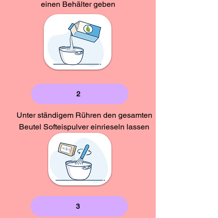
- davon Zucker
einen Behälter geben
2,6 g
Kohlenhydrate
2,84 g
Eiweiß
2,8 g
- davon Zucker
2,84 g
Salz
< 0,01
Eiweiß
3,1 g
g
Salz
< 0,01
g
2
Unter ständigem Rühren den gesamten
Beutel Softeispulver einrieseln lassen
3